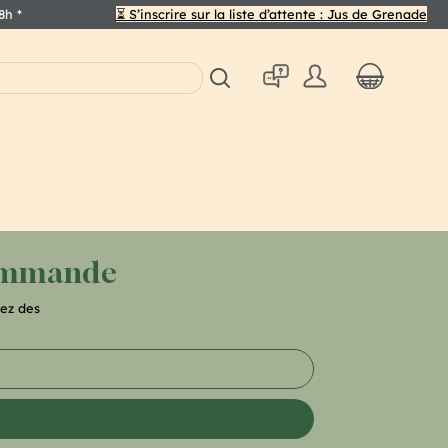
48h
*
⏳ S’inscrire sur la liste d’attente : Jus de Grenade
commande
ez des