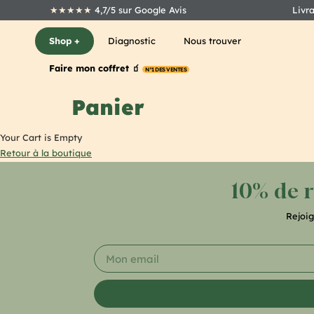
★★★★★
4,7/5 sur Google Avis
Livr
Shop +
Diagnostic
Nous trouver
Faire mon coffret 🧃
N°1 DES VENTES
Panier
Your Cart is Empty
Retour à la boutique
10% de 
Rejoi