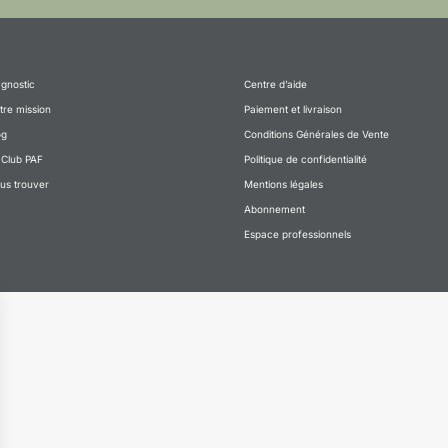
agnostic
Centre d’aide
tre mission
Paiement et livraison
og
Conditions Générales de Vente
 Club PAF
Politique de confidentialité
us trouver
Mentions légales
Abonnement
Espace professionnels