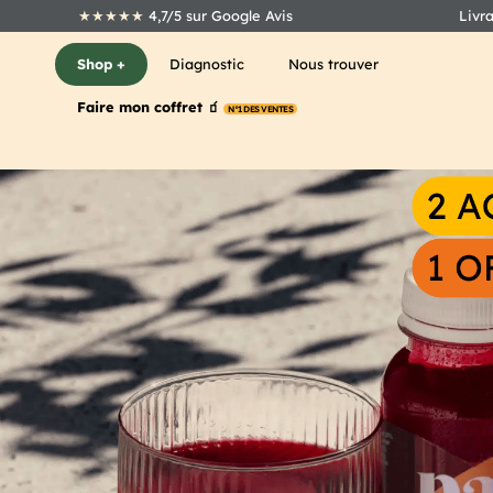
★★★★★
4,7/5 sur Google Avis
Livr
Shop +
Diagnostic
Nous trouver
Faire mon coffret 🧃
N°1 DES VENTES