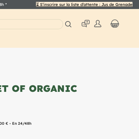
48h
*
⏳ S’inscrire sur la liste d’attente : Jus de Grenade
ET OF ORGANIC
,00 € - En 24/48h