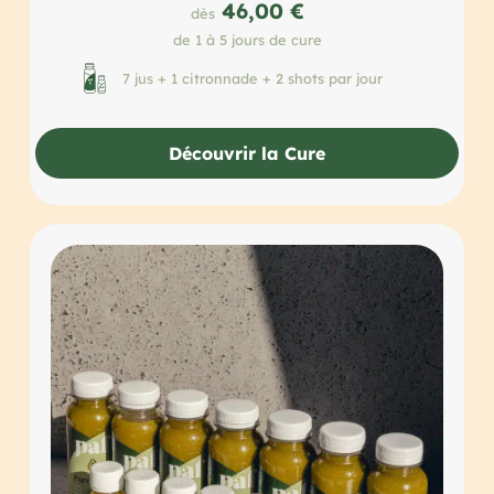
46,00 €
dès
de 1 à 5 jours de cure
7 jus + 1 citronnade + 2 shots par jour
Découvrir la Cure