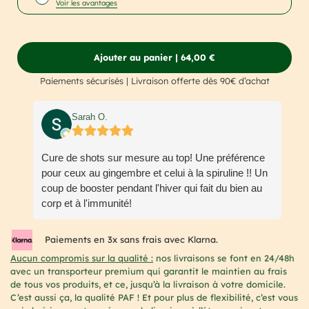
Voir les avantages
Économisez 10% à chaque commande.
Offre flexible : décalez, modifiez ou annulez
à tout moment.
Ajouter au panier | 64,00 €
Choix de la périodicité :
Paiements sécurisés | Livraison offerte dès 90€ d’achat
Sarah O.
Cure de shots sur mesure au top! Une préférence
pour ceux au gingembre et celui à la spiruline !! Un
coup de booster pendant l'hiver qui fait du bien au
corp et à l'immunité!
Réponse du propriétaire:
Bonjour Sarah,
Paiements en 3x sans frais avec Klarna.
Merci beaucoup pour votre retour ! 🌟
Aucun compromis sur la qualité :
nos livraisons se font en 24/48h
avec un transporteur premium qui garantit le maintien au frais
Ravi que votre cure de shots vous plaise, surtout
de tous vos produits, et ce, jusqu’à la livraison à votre domicile.
ceux au gingembre et à la spiruline ! 💪✨ De vrais
C’est aussi ça, la qualité PAF ! Et pour plus de flexibilité, c’est vous