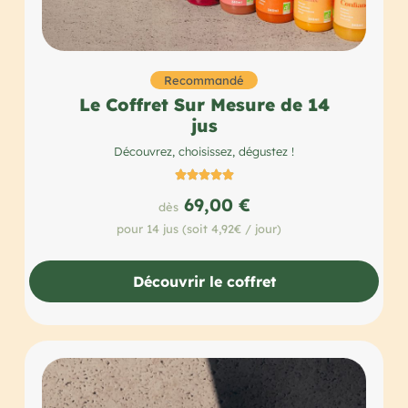
Recommandé
Le Coffret Sur Mesure de 14
jus
Découvrez, choisissez, dégustez !





69,00 €
dès
pour 14 jus (soit 4,92€ / jour)
Découvrir le coffret