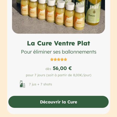
La Cure Ventre Plat
Pour éliminer ses ballonnements





56,00 €
dès
pour 7 jours (soit à partir de 8,00€/jour)
7 jus + 7 shots
Découvrir la Cure