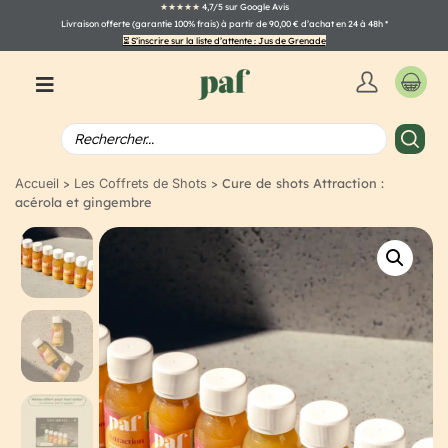
★★★★★
4,7/5 sur Google Avis
Livraison offerte (garantie 100% frais) à partir de 90,00 € d’achat en 24 à 48h
*
⏳ S’inscrire sur la liste d’attente : Jus de Grenade
>
> Cure de shots Attraction :
Accueil
Les Coffrets de Shots
acérola et gingembre