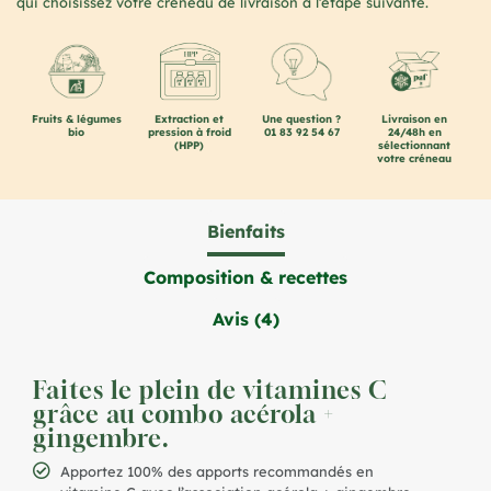
alliés pour traverser l’hiver en pleine forme.
qui choisissez votre créneau de livraison à l’étape suivante.
À bientôt pour encore plus de vitalité ! 🌿
L’équipe PAF
Fruits & légumes
Extraction et
Une question ?
Livraison en
bio
pression à froid
01 83 92 54 67
24/48h en
(HPP)
sélectionnant
votre créneau
Bienfaits
Composition & recettes
Avis (4)
Faites le plein de vitamines C
grâce au combo acérola +
gingembre.
Apportez 100% des apports recommandés en