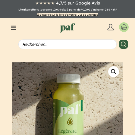
★★★★★
4,7/5 sur Google Avis
Livraison offerte (garantie 100% frais) à partir de 90,00 € d’achat en 24 à 48h
*
⏳ S’inscrire sur la liste d’attente : Jus de Grenade