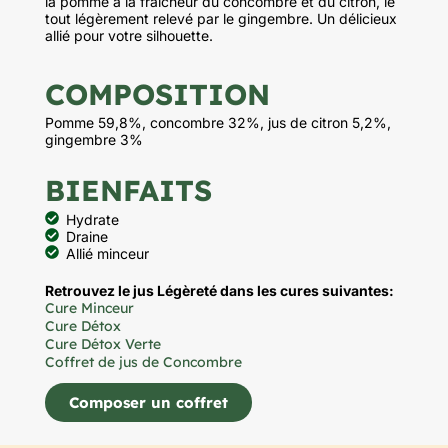
la
pomme
à la fraîcheur du
concombre
et du
citron
, le
tout légèrement relevé par le
gingembre
. Un délicieux
allié pour votre silhouette.
COMPOSITION
Pomme 59,8%, concombre 32%, jus de citron 5,2%,
gingembre 3%
BIENFAITS
Hydrate
Draine
Allié minceur
Retrouvez le jus Légèreté dans les cures suivantes:
Cure Minceur
Cure Détox
Cure Détox Verte
Coffret de jus de Concombre
Composer un coffret