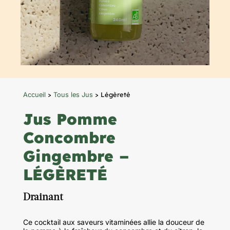
>
> Légèreté
Accueil
Tous les Jus
Jus Pomme
Concombre
Gingembre –
LÉGÈRETÉ
Drainant
Ce cocktail aux saveurs vitaminées allie la douceur de