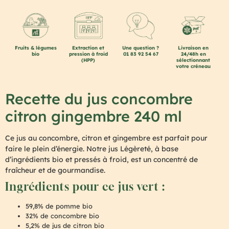
Fruits & légumes
Extraction et
Une question ?
Livraison en
bio
pression à froid
01 83 92 54 67
24/48h en
(HPP)
sélectionnant
votre créneau
Recette du
jus concombre
citron gingembre 240 ml
Ce jus au concombre, citron et gingembre est parfait pour
faire le plein d’énergie. Notre jus Légèreté, à base
d’ingrédients bio et pressés à froid, est un concentré de
fraîcheur et de gourmandise.
Ingrédients pour ce jus vert :
59,8% de pomme bio
32% de concombre bio
5,2% de jus de citron bio