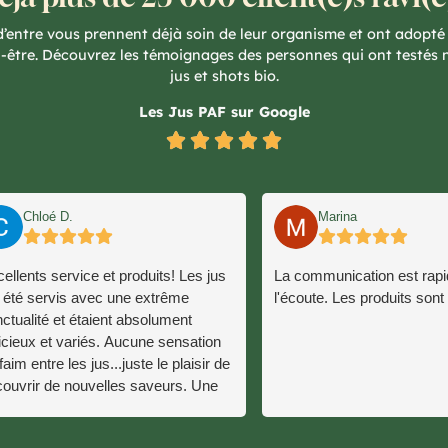
 d’entre vous prennent déjà soin de leur organisme et ont adopté
n-être. Découvrez les témoignages des personnes qui ont testés 
jus et shots bio.
Les Jus PAF sur Google





Chloé D.
Marina
ellents service et produits! Les jus
La communication est rapi
 été servis avec une extrême
l'écoute. Les produits sont
ctualité et étaient absolument
icieux et variés. Aucune sensation
faim entre les jus...juste le plaisir de
ouvrir de nouvelles saveurs. Une
ssite et un programme que je
erai très prochainement et avec