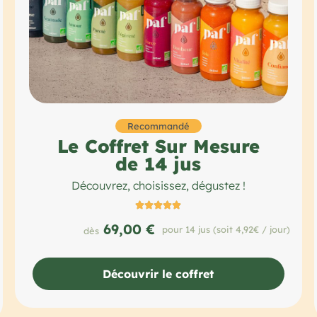
Recommandé
Le Coffret Sur Mesure
de 14 jus
Découvrez, choisissez, dégustez !





69,00 €
pour 14 jus (soit 4,92€ / jour)
dès
Découvrir le coffret