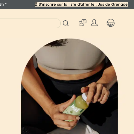
48h
*
⏳ S’inscrire sur la liste d’attente : Jus de Grenade