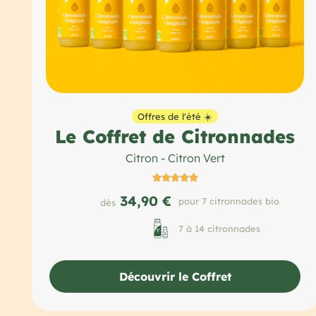
Offres de l'été ☀️
Le Coffret de Citronnades
Citron - Citron Vert





34,90 €
pour 7 citronnades bio
dès
7 à 14 citronnades
Découvrir le Coffret