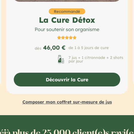
Recommandé
La Cure Détox
Pour soutenir son organisme





46,00 €
de 1 à 5 jours de cure
dès
7 jus + 1 citronnade + 2 shots
par jour
Découvrir la Cure
Composer mon coffret sur-mesure de jus
jà plus de 25 000 client(e)s ravi(e