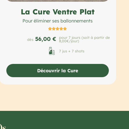
La Cure Ventre Plat
Pour éliminer ses ballonnements





pour 7 jours (soit à partir de
56,00 €
dès
8,00€/jour)
7 jus + 7 shots
Découvrir la Cure
)s.