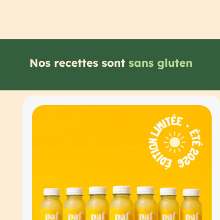
Nos recettes sont
sans additifs
Concevez votre coffret
jus bio pour l'été.
Une manière simple d'intégrer des jus bio et p
à froid dans votre routine, de façon souple et
naturelle.
Concevoir mon coffret
★★★★★
Comme +10 000 autres client(e)s