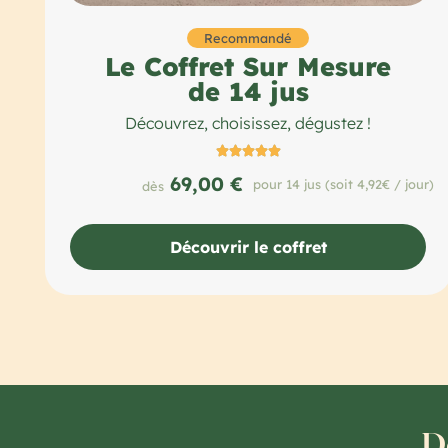
Recommandé
Le Coffret Sur Mesure
de 14 jus
Découvrez, choisissez, dégustez !





69,00 €
pour 14 jus (soit 4,92€ / jour)
dès
Découvrir le coffret
Dé