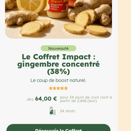
Nouveauté
Le Coffret Impact :
gingembre concentré
(38%)
Le coup de boost naturel.





pour 24 jours de cure (soit à
64,00 €
dès
partir de 2,66€/jour)
24 shots
Découvrir le Coffret