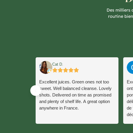
Des milliers
routine bie
Cat D.
Excellent juices. Green ones not too
Exc
sweet. Well balanced cleanse. Lovely
ont
shots. Delivered on time as promised
pon
and plenty of shelf life. A great option
dél
anywhere in France.
de 
déc
réu
ref