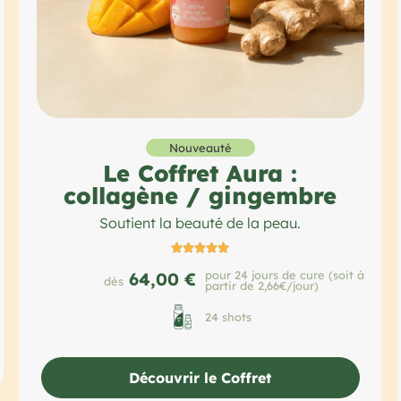
Nouveauté
Le Coffret Aura :
collagène / gingembre
Soutient la beauté de la peau.





pour 24 jours de cure (soit à
64,00 €
dès
partir de 2,66€/jour)
24 shots
Découvrir le Coffret