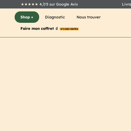
★★★★★
4,7/5 sur Google Avis
Livr
Shop +
Diagnostic
Nous trouver
Faire mon coffret 🧃
N°1 DES VENTES