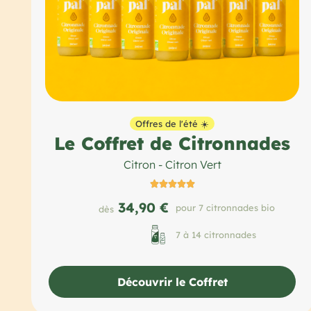
Offres de l'été ☀️
Le Coffret de Citronnades
Citron - Citron Vert





34,90 €
pour 7 citronnades bio
dès
7 à 14 citronnades
Découvrir le Coffret