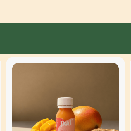
 de
ressés