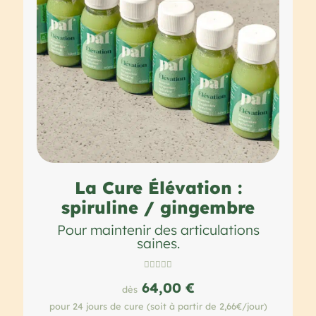
La Cure Élévation :
spiruline / gingembre
Pour maintenir des articulations
saines.





64,00 €
dès
pour 24 jours de cure (soit à partir de 2,66€/jour)