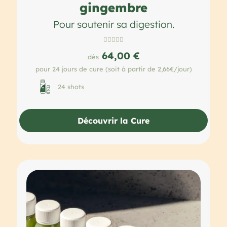
gingembre
Pour soutenir sa digestion.





64,00 €
dès
pour 24 jours de cure (soit à partir de 2,66€/jour)
24 shots
Découvrir la Cure