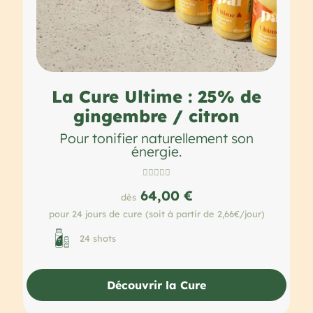
La Cure Ultime : 25% de
gingembre / citron
Pour tonifier naturellement son
énergie.





64,00 €
dès
pour 24 jours de cure (soit à partir de 2,66€/jour)
24 shots
Découvrir la Cure