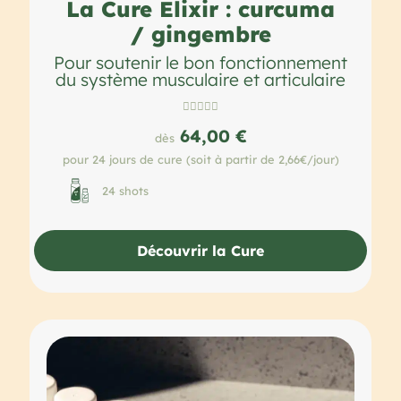
La Cure Elixir : curcuma
/ gingembre
Pour soutenir le bon fonctionnement
du système musculaire et articulaire





64,00 €
dès
pour 24 jours de cure (soit à partir de 2,66€/jour)
24 shots
Découvrir la Cure