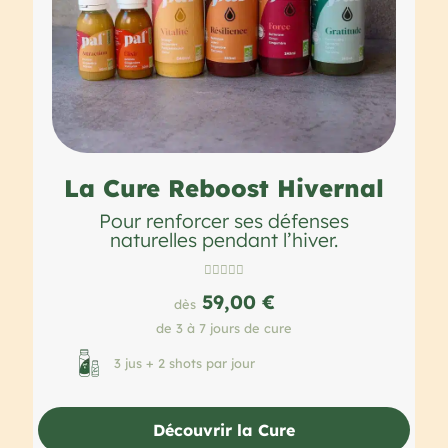
La Cure Reboost Hivernal
Pour renforcer ses défenses
naturelles pendant l’hiver.





59,00 €
dès
de 3 à 7 jours de cure
3 jus + 2 shots par jour
Découvrir la Cure