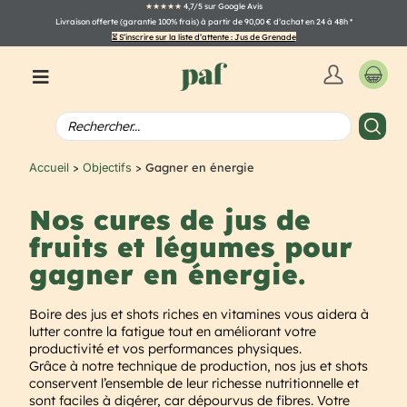
★★★★★
4,7/5 sur Google Avis
Livraison offerte (garantie 100% frais) à partir de 90,00 € d’achat en 24 à 48h
*
⏳ S’inscrire sur la liste d’attente : Jus de Grenade
>
> Gagner en énergie
Accueil
Objectifs
Nos cures de jus de
fruits et légumes pour
gagner en énergie.
Boire des jus et shots riches en vitamines vous aidera à
lutter contre la fatigue tout en améliorant votre
productivité et vos performances physiques.
Grâce à notre technique de production, nos jus et shots
conservent l’ensemble de leur richesse nutritionnelle et
sont faciles à digérer, car dépourvus de fibres. Votre