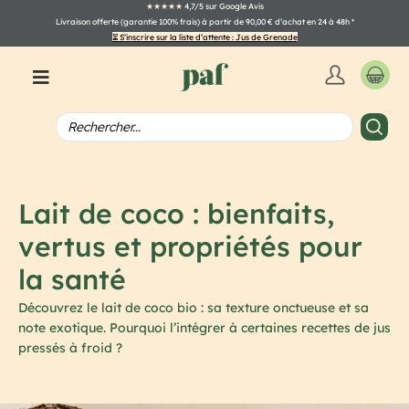
★★★★★
4,7/5 sur Google Avis
Livraison offerte (garantie 100% frais) à partir de 90,00 € d’achat en 24 à 48h
*
⏳ S’inscrire sur la liste d’attente : Jus de Grenade
Lait de coco : bienfaits,
vertus et propriétés pour
la santé
Découvrez le lait de coco bio : sa texture onctueuse et sa
note exotique. Pourquoi l’intégrer à certaines recettes de jus
pressés à froid ?