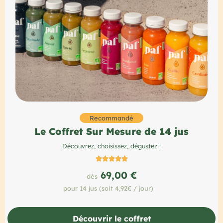
Recommandé
Le Coffret Sur Mesure de 14 jus
Découvrez, choisissez, dégustez !





69,00 €
dès
pour 14 jus (soit 4,92€ / jour)
Découvrir le coffret