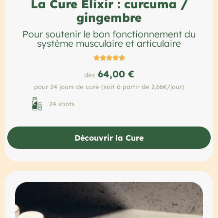
La Cure Elixir : curcuma /
gingembre
Pour soutenir le bon fonctionnement du
système musculaire et articulaire





64,00 €
dès
pour 24 jours de cure (soit à partir de 2,66€/jour)
24 shots
Découvrir la Cure