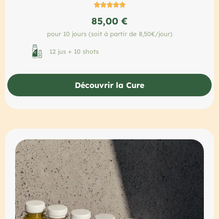





85,00 €
pour 10 jours (soit à partir de 8,50€/jour)
12 jus + 10 shots
Découvrir la Cure