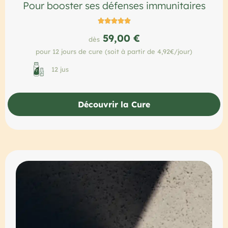
Pour booster ses défenses immunitaires





59,00 €
dès
pour 12 jours de cure (soit à partir de 4,92€/jour)
12 jus
Découvrir la Cure