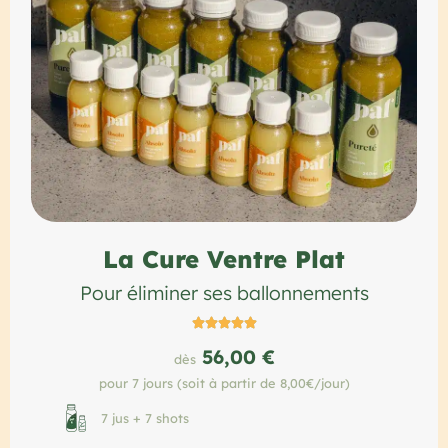
La Cure Ventre Plat
Pour éliminer ses ballonnements





56,00 €
dès
pour 7 jours (soit à partir de 8,00€/jour)
7 jus + 7 shots