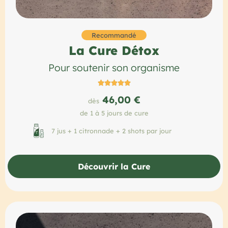
Recommandé
La Cure Détox
Pour soutenir son organisme





46,00 €
dès
de 1 à 5 jours de cure
7 jus + 1 citronnade + 2 shots par jour
Découvrir la Cure