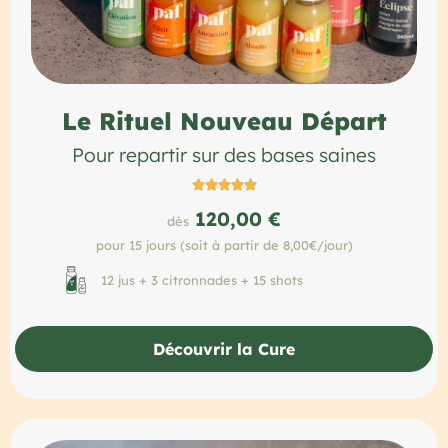
Le Rituel Nouveau Départ
Pour repartir sur des bases saines





120,00 €
dès
pour 15 jours (soit à partir de 8,00€/jour)
12 jus + 3 citronnades + 15 shots
Découvrir la Cure