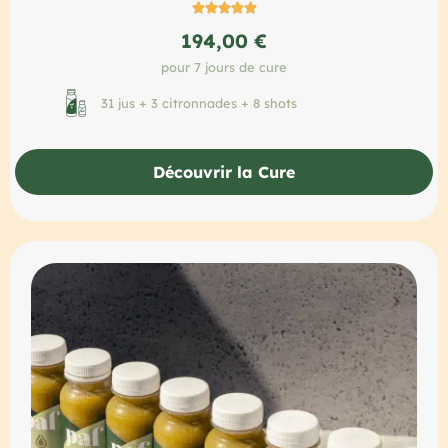





194,00 €
pour 7 jours de cure
31 jus + 3 citronnades + 8 shots
Découvrir la Cure