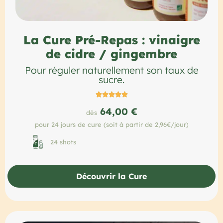
La Cure Pré-Repas : vinaigre
de cidre / gingembre
Pour réguler naturellement son taux de
sucre.





64,00 €
dès
pour 24 jours de cure (soit à partir de 2,96€/jour)
24 shots
Découvrir la Cure