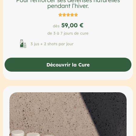
Pour renforcer ses défenses naturelles
pendant l’hiver.





59,00 €
dès
de 3 à 7 jours de cure
3 jus + 2 shots par jour
Découvrir la Cure