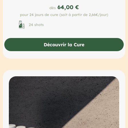
64,00 €
dès
pour 24 jours de cure (soit à partir de 2,66€/jour)
24 shots
Découvrir la Cure