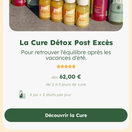
La Cure Détox Post Excès
Pour retrouver l'équilibre après les
vacances d'été.





62,00 €
dès
de 2 à 3 jours de cure
5 jus + 2 shots par jour
Découvrir la Cure