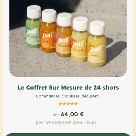
Le Coffret Sur Mesure de 24 shots
Commandez, choisissez, dégustez !





64,00 €
dès
pour 24 shots (soit 2,66€ / jour)