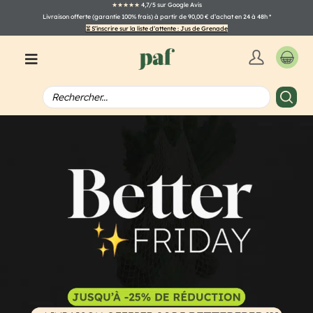
★★★★★
4,7/5 sur Google Avis
Livraison offerte (garantie 100% frais) à partir de 90,00 € d’achat en 24 à 48h
*
⏳ S’inscrire sur la liste d’attente : Jus de Grenade