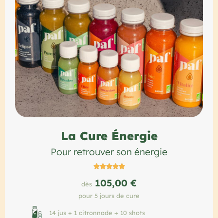
La Cure Énergie
Pour retrouver son énergie





105,00 €
dès
pour 5 jours de cure
14 jus + 1 citronnade + 10 shots