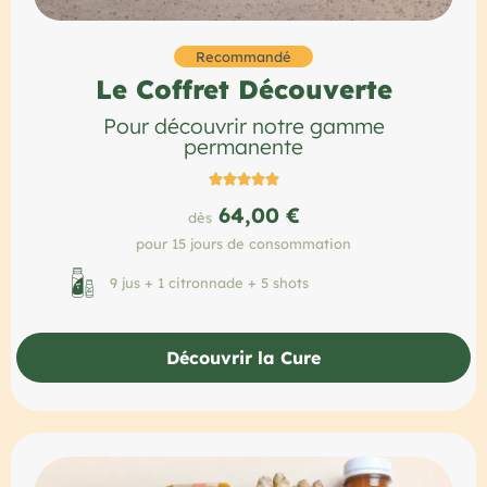
Recommandé
Le Coffret Découverte
Pour découvrir notre gamme
permanente





64,00 €
dès
pour 15 jours de consommation
9 jus + 1 citronnade + 5 shots
Découvrir la Cure