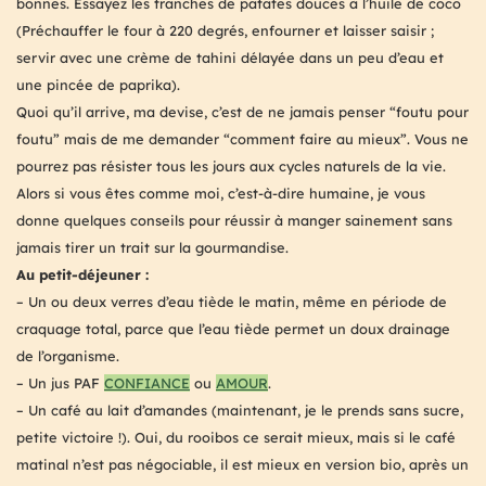
bonnes. Essayez les tranches de patates douces à l’huile de coco
(Préchauffer le four à 220 degrés, enfourner et laisser saisir ;
servir avec une crème de tahini délayée dans un peu d’eau et
une pincée de paprika).
Quoi qu’il arrive, ma devise, c’est de ne jamais penser “foutu pour
foutu” mais de me demander “comment faire au mieux”. Vous ne
pourrez pas résister tous les jours aux cycles naturels de la vie.
Alors si vous êtes comme moi, c’est-à-dire humaine, je vous
donne quelques conseils pour réussir à manger sainement sans
jamais tirer un trait sur la gourmandise.
Au petit-déjeuner :
– Un ou deux verres d’eau tiède le matin, même en période de
craquage total, parce que l’eau tiède permet un doux drainage
de l’organisme.
– Un jus PAF
CONFIANCE
ou
AMOUR
.
– Un café au lait d’amandes (maintenant, je le prends sans sucre,
petite victoire !). Oui, du rooibos ce serait mieux, mais si le café
matinal n’est pas négociable, il est mieux en version bio, après un