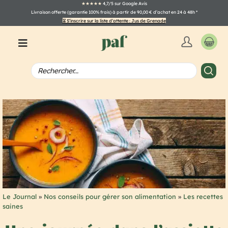
★★★★★
4,7/5 sur Google Avis
Livraison offerte (garantie 100% frais) à partir de 90,00 € d’achat en 24 à 48h
*
⏳ S’inscrire sur la liste d’attente : Jus de Grenade
Le Journal
»
Nos conseils pour gérer son alimentation
»
Les recettes
saines