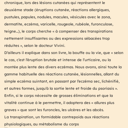
chronique, lors des lésions cutanées qui représentent le
deuxième stade (éruptions cutanée, réactions allergiques,
pustules, papules, nodules, macules, vésicules avec le zona,
dermatite, eczéma, varicelle, rougeole, rubéole, furonculose,
teigne…), le corps cherche « à compenser des transpirations
nettement insuffisantes ou des expressions sébacées trop
réduites », selon le docteur Vivini.
D’ailleurs il explique dans son livre, la bouffe ou la vie, que « selon
le cas, c’est l’éruption brutale et intense de l’urticaire, ou la
montée plus lente des divers eczémas. Nous avons, ainsi toute la
gamme habituelle des réactions cutanée, lésionnelles, allant du
simple eczéma suintant, en passant par l’eczéma sec, lichénifié,
et autres formes, jusqu’à la sortie lente et froide du psoriasis ».
Enfin, si le corps nécessite de grosses éliminations et que la
vitalité continue à le permettre, il adoptera des « allures plus
graves » que sont les furoncles, les ulcères et les abcès.
La transpiration, un formidable contrepoids aux réactions
physiologiques, au métabolisme du corps