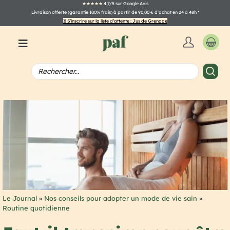
★★★★★
4,7/5 sur Google Avis
Livraison offerte (garantie 100% frais) à partir de 90,00 € d’achat en 24 à 48h
*
⏳ S’inscrire sur la liste d’attente : Jus de Grenade
Le Journal
»
Nos conseils pour adopter un mode de vie sain
»
Routine quotidienne