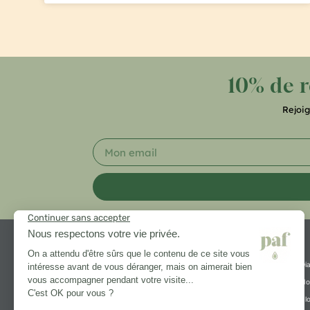
10% de 
Rejoi
Di
No
Bl