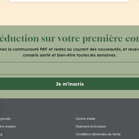
réduction sur votre première 
gnez la communauté PAF et restez au courant des nouveautés, et recev
conseils santé et bien-être toutes les semaines.
Je m'inscris
agnostic
Centre d’aide
tre mission
Paiement et livraison
og
Conditions Générales de Vente