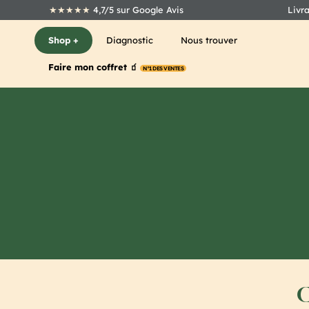
★★★★★
4,7/5 sur Google Avis
Livr
Shop +
Diagnostic
Nous trouver
Faire mon coffret 🧃
N°1 DES VENTES
C