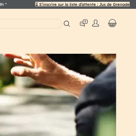
48h
*
⏳ S’inscrire sur la liste d’attente : Jus de Grenade