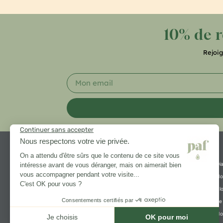
10% de 
Rejoi
Di
No
Bl
Vous avez une question ?
Le
01 83 92 54 67
No
Lundi – Vendredi (9h30 – 18h30)