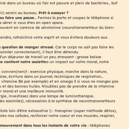
iné dans un bureau où l’air est pauvre et plein de bactéries… bof
ir) serein au bureau.
Prêt à essayer ?
 ou faire une pause
… Fermez la porte et coupez le téléphone si
s aérer si vous êtes en open space.
uvent en carence de sérotonine (neurotransmetteur du bien-
endra, rafraichira votre esprit et vous évitera douleurs aux
s question de manger stressé.
Car le corps ne sait pas faire les
ssimiler correctement), il faut être détendu.
’un déjeuner de travail un peu stressant : grosse baisse
e contient notre assiette
a un impact sur notre moral, notre
 convien(nen)t : exercice physique, marche dans la nature,
aise, écriture dans un journal, techniques de respiration…
a vitamine B6 par exemple) et en omega 3 si vous ne mangez pas
x et des bonnes huiles. N’oubliez pas de prendre de la vitamine
r moral et une meilleure immunité.
ergie, investissez dans une lampe de luminothérapie.
les assimilez), nécessaires à la synthèse de neurotransmetteurs
ste loin d’être exhaustive !) : transpirer (super méthode détox),
outes nos cellules, renforcer notre coeur et nos muscles, respirer,
mouvement dans tous les instants de votre vie
: téléphonez