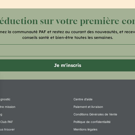
réduction sur votre première 
gnez la communauté PAF et restez au courant des nouveautés, et recev
conseils santé et bien-être toutes les semaines.
Je m'inscris
agnostic
Centre d’aide
tre mission
Paiement et livraison
og
Conditions Générales de Vente
 Club PAF
Politique de confidentialité
us trouver
Mentions légales