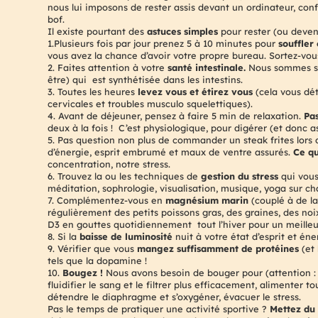
nous lui imposons de rester assis devant un ordinateur, conf
bof.
Il existe pourtant des
astuces simples
pour rester (ou deven
1.Plusieurs fois par jour prenez 5 à 10 minutes pour
souffler
vous avez la chance d’avoir votre propre bureau. Sortez-vou
2. Faites attention à votre
santé intestinale.
Nous sommes so
être) qui est synthétisée dans les intestins.
3. Toutes les heures
levez vous et étirez vous
(cela vous dét
cervicales et troubles musculo squelettiques).
4. Avant de déjeuner, pensez à faire 5 min de relaxation.
Pa
deux à la fois ! C’est physiologique, pour digérer (et donc a
5. Pas question non plus de commander un steak frites lors d
d’énergie, esprit embrumé et maux de ventre assurés.
Ce qu
concentration, notre stress.
6. Trouvez la ou les techniques de
gestion du stress
qui vous
méditation, sophrologie, visualisation, musique, yoga sur ch
7. Complémentez-vous en
magnésium marin
(couplé à de l
régulièrement des petits poissons gras, des graines, des noi
D3 en gouttes quotidiennement tout l’hiver pour un meilleu
8. Si la
baisse de luminosité
nuit à votre état d’esprit et én
9. Vérifier que vous
mangez suffisamment de protéines
(et 
tels que la dopamine !
10.
Bougez !
Nous avons besoin de bouger pour (attention : li
fluidifier le sang et le filtrer plus efficacement, alimenter t
détendre le diaphragme et s’oxygéner, évacuer le stress.
Pas le temps de pratiquer une activité sportive ?
Mettez du 