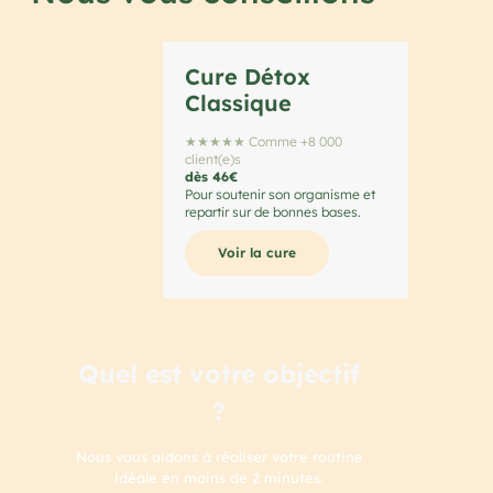
Cure Détox
Classique
★★★★★ Comme +8 000
client(e)s
dès 46€
Pour soutenir son organisme et
repartir sur de bonnes bases.
Voir la cure
Quel est votre objectif
?
Nous vous aidons à réaliser votre routine
idéale en moins de 2 minutes.