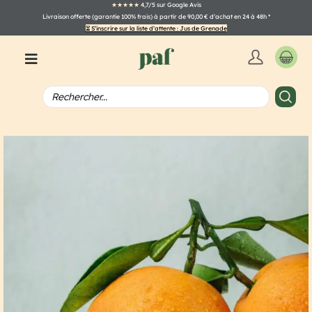
★★★★★
4,7/5 sur Google Avis
Livraison offerte (garantie 100% frais) à partir de 90,00 € d’achat en 24 à 48h
*
⏳ S’inscrire sur la liste d’attente : Jus de Grenade