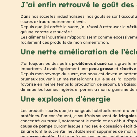
J’ai enfin retrouvé le goût des 
Dans nos sociétés industrialisées, nos goûts se sont accou
sucres extraordinairement élevés.
Depuis que j’ai arrêté le sucre, j’ai réussi à retrouver le
vérit
qu’une carotte est sucrée !
Les aliments industriels m’apparaissent comme excessivemen
facilement ces produits de mon alimentation.
Une nette amélioration de l’éc
J’ai toujours eu des petits
problèmes d’acné
sans gravité ma
importants. J’avais également une
peau grasse
et
réactive
Depuis mon sevrage du sucre, ma peau est devenue nettemen
brumeux souvenir En me renseignant sur le sujet, j’ai appris 
favorise en même temps la production de sébum. En baissan
diminué les toxines ingérés et permis à mon organisme de se
Une explosion d’énergie
Les produits sucrés que je mangeais habituellement étaient
protéines. Par conséquent, je souffrais souvent de
fringale
concentré au travail, notamment le matin et en début d’aprè
coups de pompe
durant lesquels ma seule obsession était d
En arrêtant le sucre j’ai inévitablement supprimés de mon qu
en
sucres ajoutés
. J’ai troqué mes anciennes habitudes alim