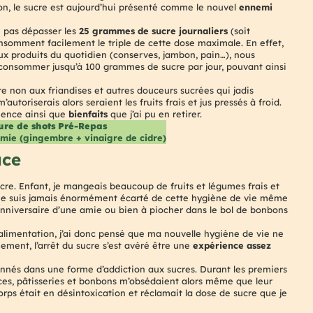
ion, le sucre est aujourd’hui présenté comme le nouvel
ennemi
e pas dépasser les
25 grammes de sucre journaliers
(soit
 consomment facilement le triple de cette dose maximale. En effet,
 produits du quotidien (conserves, jambon, pain…), nous
onsommer jusqu’à 100 grammes de sucre par jour, pouvant ainsi
e non aux friandises et autres douceurs sucrées qui jadis
utoriserais alors seraient les fruits frais et jus pressés à froid.
ience ainsi que
bienfaits
que j’ai pu en retirer.
re de shots Pré-Repas
émie (gingembre + vinaigre de cidre)
ace
re. Enfant, je mangeais beaucoup de fruits et légumes frais et
me suis jamais énormément écarté de cette hygiène de vie même
anniversaire d’une amie ou bien à piocher dans le bol de bonbons
alimentation, j’ai donc pensé que ma nouvelle hygiène de vie ne
ment, l’arrêt du sucre s’est avéré être une
expérience assez
sonnés dans une forme d’addiction aux sucres. Durant les premiers
glaces, pâtisseries et bonbons m’obsédaient alors même que leur
rps était en désintoxication et réclamait la dose de sucre que je