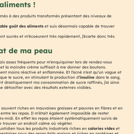
aliments !
tumés à des produits transformés présentant des niveaux de
able goût des aliments
et suis désormais capable de trouver
t sucrés et m’écoeurent très rapidement, j’écarte donc très
lat de ma peau
is assez fréquents pour m’enquiquiner lors de rendez-vous
et la moindre crème suffisait à me donner des boutons.
t moins réactive et enflammée. Et l’acné n’est qu’un vague et
que le sucre, en stimulant la production d’
insuline
dans le sang,
t drastiquement ma consommation de sucre raffinés, j’ai ainsi
 détoxifier avec des résultats externes visibles.
 souvent riches en mauvaises graisses et pauvres en fibres et en
s
entre les repas. Il m’était également impossible de rester
s-midi. En effet les repas étaient systématiquement suivis de
e trouver un endroit calme où végéter.
otidien tous les produits industriels riches en
calories vides
et
entaires pour des repas faits maison et riches en protéines et