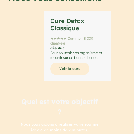
Cure Détox
Classique
★★★★★ Comme +8 000
client(e)s
dès 46€
Pour soutenir son organisme et
repartir sur de bonnes bases.
Voir la cure
Quel est votre objectif
?
Nous vous aidons à réaliser votre routine
idéale en moins de 2 minutes.