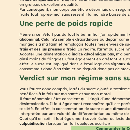
en graisses d’excellente qualité.
Par conséquent, mon corps bénéficie désormais d’un regain
traite tout l’après-midi sans ressentir la moindre baisse de
c
Une perte de poids rapide
Même si ce n’était pas du tout le but initial, j’ai rapideme
abdominal
. Cela m’a semblé extraordinaire au départ car je
mangeais à ma faim et remplaçais toutes mes envies de su
frais et des jus pressés à froid
. En réalité, l’arrêt du sucre
Adopter une alimentation à
indice glycémique bas,
m’a per
ainsi moins de fringales. C’est également en arrêtant le sucre
effet, le sucre est impliqué dans le brouillage des
signaux d
consommait donc à sa faim et ne risquait donc pas de stocke
Verdict sur mon régime sans s
Vous l’aurez donc compris, l’arrêt du sucre ajouté a totalem
bénéfices à la fois sur ma santé et sur mon moral.
Il faut néanmoins être conscient qu’il s’agit d’une démarche 
désintoxication. Il faut également reconnaître qu’il est pa
société. En effet, la consommation de sucre a une
dimensio
interprétée par une volonté de différentiation ou même d
Quoi qu’il en soit, il faut également savoir lâcher du lest
culpabilisation
lorsque l’on fait quelques écarts. »
Commander la Cu