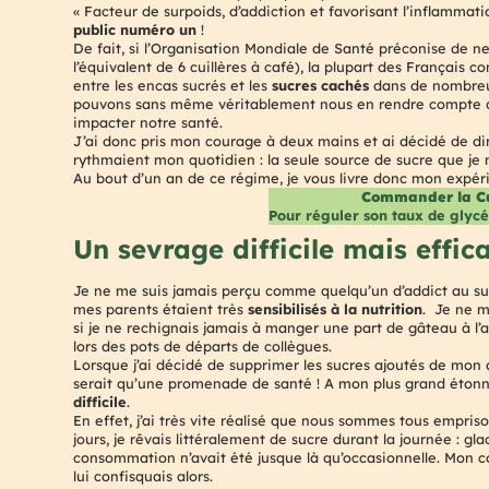
« Facteur de surpoids, d’addiction et favorisant l’inflammat
public numéro un
!
De fait, si l’Organisation Mondiale de Santé préconise de n
l’équivalent de 6 cuillères à café), la plupart des Français
entre les encas sucrés et les
sucres cachés
dans de nombreux
pouvons sans même véritablement nous en rendre compte c
impacter notre santé.
J’ai donc pris mon courage à deux mains et ai décidé de dir
rythmaient mon quotidien : la seule source de sucre que je m’a
Au bout d’un an de ce régime, je vous livre donc mon expér
Commander la Cu
Pour réguler son taux de glyc
Un sevrage difficile mais effic
Je ne me suis jamais perçu comme quelqu’un d’addict au suc
mes parents étaient très
sensibilisés à la nutrition
. Je ne 
si je ne rechignais jamais à manger une part de gâteau à l’
lors des pots de départs de collègues.
Lorsque j’ai décidé de supprimer les sucres ajoutés de mon 
serait qu’une promenade de santé ! A mon plus grand étonne
difficile
.
En effet, j’ai très vite réalisé que nous sommes tous empri
jours, je rêvais littéralement de sucre durant la journée : 
consommation n’avait été jusque là qu’occasionnelle. Mon co
lui confisquais alors.