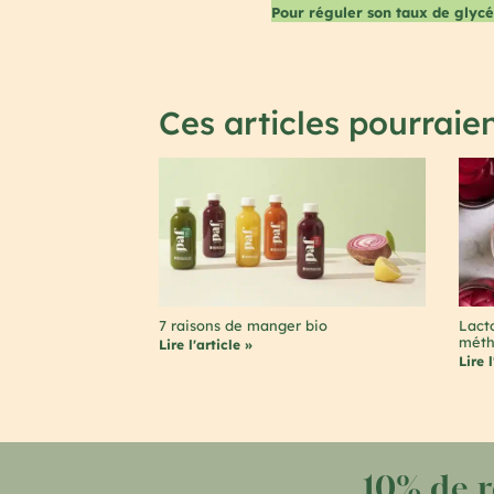
Pour réguler son taux de glyc
Ces articles pourraien
7 raisons de manger bio
Lacto
méth
Lire l'article »
Lire l
10% de 