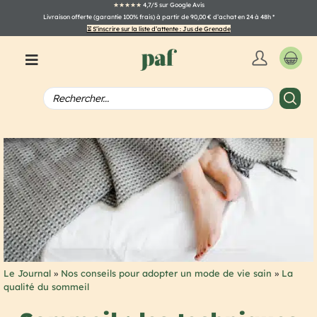
★★★★★
4,7/5 sur Google Avis
Livraison offerte (garantie 100% frais) à partir de 90,00 € d’achat en 24 à 48h
*
⏳ S’inscrire sur la liste d’attente : Jus de Grenade
Le Journal
»
Nos conseils pour adopter un mode de vie sain
»
La
qualité du sommeil